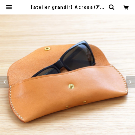
【atelier grandir】 Across（アク
ロス） レザーグラスケース 革の眼
鏡ケース | Handmade leather it
ems | atelier grandir