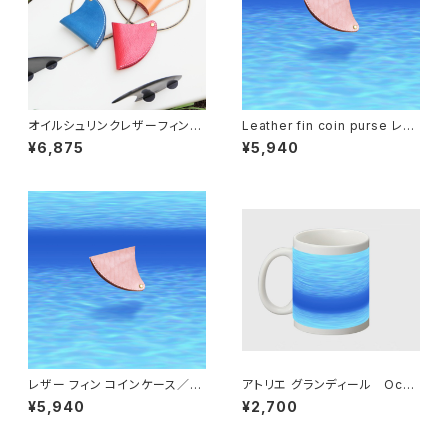
オイルシュリンクレザーフィンコ
Leather fin coin purse レザ
インケース Oil shrink leath
ーフィンコインケース【Ocean】
¥6,875
¥5,940
er fin coin purse
サーフィンのサーフボード・フィ
ン型小銭入れ
レザー フィン コインケース／サ
アトリエ グランディール Ocea
ーフィンのサーフボード・フィン
n : Glitter of the sea マグ
¥5,940
¥2,700
型小銭入れ
カップ