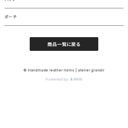
ポーチ
商品一覧に戻る
© Handmade leather items | atelier grandir
Powered by