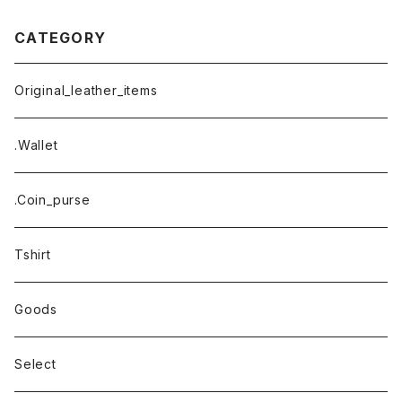
CATEGORY
Original_leather_items
.Wallet
.Coin_purse
Tshirt
Goods
Select